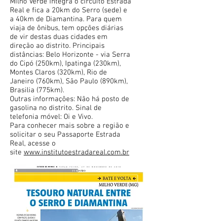
Milho Verde integra o circuito Estrada
Real e fica a 20km do Serro (sede) e
a 40km de Diamantina. Para quem
viaja de ônibus, tem opções diárias
de vir destas duas cidades em
direção ao distrito. Principais
distâncias: Belo Horizonte - via Serra
do Cipó (250km), Ipatinga (230km),
Montes Claros (320km), Rio de
Janeiro (760km), São Paulo (890km),
Brasilia (775km).
Outras informações: Não há posto de
gasolina no distrito. Sinal de
telefonia móvel: Oi e Vivo.
Para conhecer mais sobre a região e
solicitar o seu Passaporte Estrada
Real, acesse o
site
www.institutoestradareal.com.br